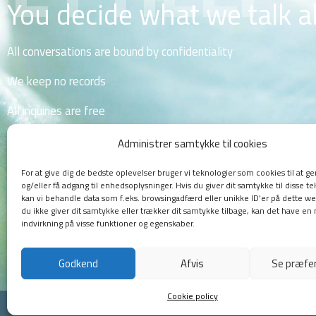
You decide what we talk 
All conversations are bound by confidentiality
We keep no records
All inquiries are free
We have no waitingtime
Administrer samtykke til cookies
For at give dig de bedste oplevelser bruger vi teknologier som cookies til at
og/eller få adgang til enhedsoplysninger. Hvis du giver dit samtykke til disse te
kan vi behandle data som f.eks. browsingadfærd eller unikke ID'er på dette we
du ikke giver dit samtykke eller trækker dit samtykke tilbage, kan det have en 
indvirkning på visse funktioner og egenskaber.
Godkend
Afvis
Se præfe
Cookie policy
Copyright © 2019 The Campus Pastors in Frederiksberg