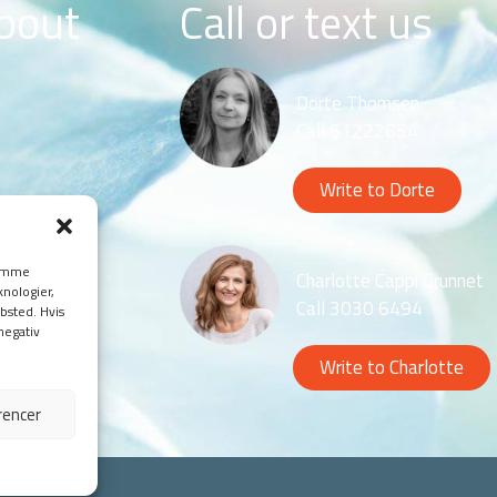
about
Call or text us
Dorte Thomsen
Call 61222654
Write to Dorte
 gemme
Charlotte Cappi Grunnet
knologier,
Call 3030 6494
bsted. Hvis
negativ
Write to Charlotte
rencer