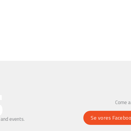
s
Come an
Se vores Faceboo
 and events.