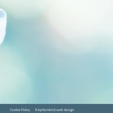
Cookie Policy
A byHerskind web design