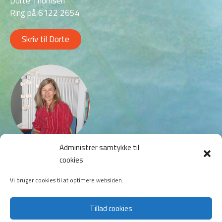
Dorte Thomsen
Ring på 6122 2654
Skriv til Dorte
Administrer samtykke til
Charlotte Cappi Grunnet
cookies
Da Charlotte er i Hong Kong, kan du stedet kontakte
hendes vikar, Claus Oldenburg.
Vi bruger cookies til at optimere websiden.
Skriv til Charlotte
Tillad cookies