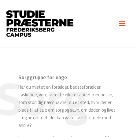
Gå
Hov
til
indholdet
Sorg
Sorggruppe for unge
Har du mistet en forælder, bedsteforælder,
søskende, ven, kæreste eller et andet menneske,
som stod dig nær? Savner du et sted, hvor der er
plads til at tale om sorg og savn, om døden og livet
– og om alt det, der kan være svært at dele med
andre?