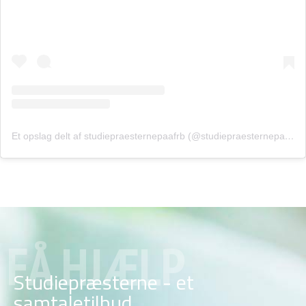
Et opslag delt af studiepraesternepaafrb (@studiepraesternepaafrb)
FÅ HJÆLP
Studiepræsterne - et
samtaletilbud